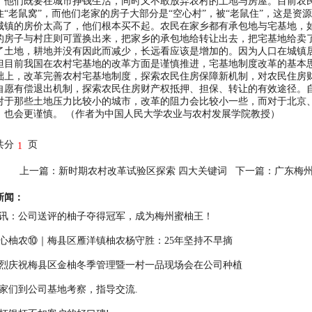
，他们既要在城市挣钱生活，同时又不敢放弃农村的土地与房屋。目前农
住“老鼠窝”，而他们老家的房子大部分是“空心村”，被“老鼠住”，这是
城镇的房价太高了，他们根本买不起。农民在家乡都有承包地与宅基地，
的房子与村庄则可置换出来，把家乡的承包地给转让出去，把宅基地给卖
了土地，耕地并没有因此而减少，长远看应该是增加的。因为人口在城镇
前我国在农村宅基地的改革方面是谨慎推进，宅基地制度改革的基本思
础上，改革完善农村宅基地制度，探索农民住房保障新机制，对农民住房
自愿有偿退出机制，探索农民住房财产权抵押、担保、转让的有效途径。
对于那些土地压力比较小的城市，改革的阻力会比较小一些，而对于北京
，也会更谨慎。 （作者为中国人民大学农业与农村发展学院教授）
共分
页
1
上一篇：
新时期农村改革试验区探索 四大关键词
下一篇：
广东梅
新闻：
讯：公司送评的柚子夺得冠军，成为梅州蜜柚王！
心柚农⑩｜梅县区雁洋镇柚农杨守胜：25年坚持不早摘
烈庆祝梅县区金柚冬季管理暨一村一品现场会在公司种植
家们到公司基地考察，指导交流.