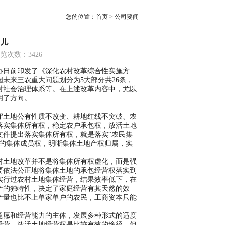
您的位置：
首页
>
公司要闻
儿
 浏览次数：3426
办日前印发了《深化农村改革综合性实施方
未来三农重大问题划分为5大部分共26条，
村社会治理体系等。在上述改革内容中，尤以
明了方向。
土地公有性质不改变、耕地红线不突破、农
落实集体所有权，稳定农户承包权，放活土地
文件提出落实集体所有权，就是落实“农民集
民的集体成员权，明晰集体土地产权归属，实
土地改革并不是将集体所有权虚化，而是强
要依法公正地将集体土地的承包经营权落实到
实行过农村土地集体经营，结果效率低下，在
产的独特性，决定了家庭经营有其天然的效
产量也比不上单家单户的农民，工商资本只能
愿和经营能力的主体，发展多种形式的适度
经营，放活土地经营权是比较有效的途径。但