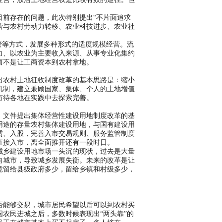
前存在的问题，此次特别提出“不片面追求
营与农村劳动力转移、农业科技进步、农业社
等方式，发展多种形式的适度规模经营。流
力、以农业为主要收入来源、从事专业化集约
而不是让工商资本到农村拿地。
农村土地征收制度改革的基本思路是：缩小
机制，建立兼顾国家、集体、个人的土地增值
有待各地在实践中去探索完善。
文件提出集体经营性建设用地制度改革的基
用途的存量农村集体建设用地，与国有建设用
赁、入股，完善入市交易规则、服务监管制度
直接入市，离全面推开还有一段时日。
乡建设用地市场一头沉的现状，过去是大量
向城市，导致城乡发展失衡。未来的改革是让
竟留给县级政府多少，留给乡镇和村级多少，
能够交易，城市居民希望以后可以到农村买
农民进城之后，多数时候表现出“两头靠”的