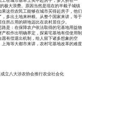
民工在城市基本上买不起房子，多人挤在一
资源的极大浪费。原因当然是现在的半截子城镇
如果这些农民工能够在城市买得起房子，他们
了，多出土地来种粮。从整个国家来讲，等于
居住所占用的耕地远比在农村居住少。
路是：在保障农户依法取得的宅基地用益物
财产权作出明确界定，探索宅基地有偿使用制
自愿有偿退出机制，给人留下诸多想象的空
、上海等大都市来讲，农村宅基地改革的难度
州成立八大涉农协会推行农业社会化