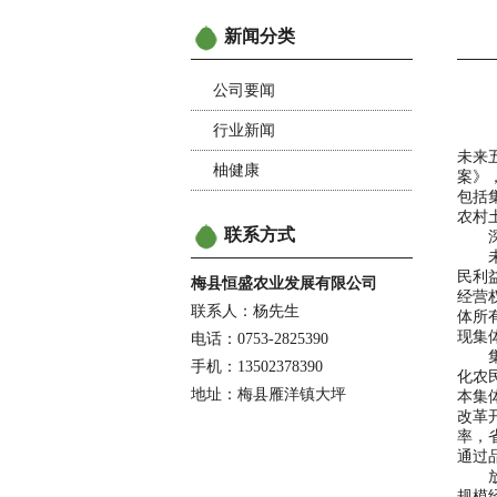
新闻分类
公司要闻
行业新闻
未来
柚健康
案》
包括
农村
联系方式
深化
未来
民利
梅县恒盛农业发展有限公司
经营
联系人：杨先生
体所
现集
电话：0753-2825390
集体
手机：13502378390
化农
地址：梅县雁洋镇大坪
本集
改革
率，
通过
放活
规模