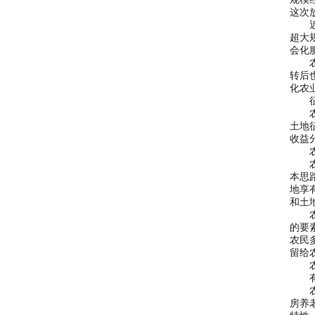
这次
近两
超大
会化
农民
转后
化农
征地
农村
土地
收益
农村
农村
本思
地享
和土
农村
的要
农民
留给
农村
有
农村
房养