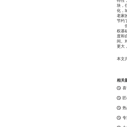
特性
块，
化，
老家
节约
但目
权基
度和
间。
更大
本文
相关
喜
匠
热
专