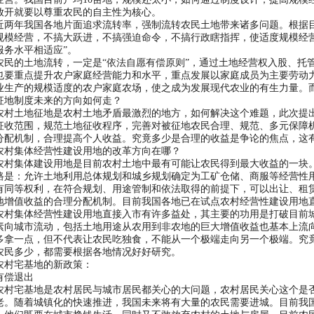
放开就要以尊重农民的自主性为核心。
年我国各地片面追求流转率，强制流转农民土地带来诸多问题。根据目
规模经营，不搞大跃进，不搞强迫命令，不搞行政瞎指挥，使适度规模经
服务水平相适应”。
的土地流转，一定是“依法自愿有偿原则”，通过土地经营权入股、托管
也要重点提升农户家庭经营能力和水平，重点发展以家庭成员为主要劳动
业生产的规模适度的农户家庭农场，使之成为发展现代农业的有生力量。
制度未来的方向如何走？
土地征地是农村土地矛盾最激烈的地方，如何解决这个难题，此次提出
征收范围，规范土地征收程序，完善对被征地农民合理、规范、多元保障
分配机制，合理提高个人收益。究竟多少是合理的收益是争论的焦点，这
集体经营性建设用地的改革方向在哪？
集体建设用地是目前农村土地中最有可能让农民得到最大收益的一块。
路是：允许土地利用总体规划和城乡规划确定为工矿仓储、商服等经营性
有同等权利，在符合规划、用途管制和依法取得的前提下，可以出让、租
地增值收益的合理分配机制。目前我国各地已在试点农村经营性建设用地
集体经营性建设用地直接入市有许多益处，其主要的功用是打破目前城
素向城市流动，包括土地用途从农用到非农地的巨大增值收益也基本上流
多拿一点，但不代表让农民吃独食，不能从一个极端走向另一个极端。究
农民多少，都需要根据各地情况好好研究。
宅基地的新政策：
偿退出
宅基地是农村居民与城市居民都关心的大问题，农村居民关心这个是否
老。随着城镇化的快速推进，我国未来将有大量的农民需要进城。目前我国