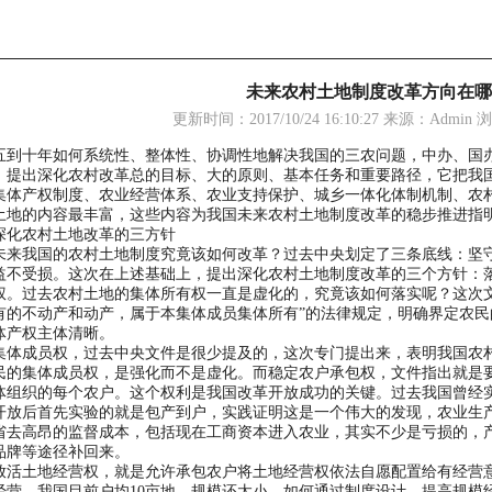
未来农村土地制度改革方向在哪
更新时间：2017/10/24 16:10:27 来源：Admin
五到十年如何系统性、整体性、协调性地解决我国的三农问题，中办、国
，提出深化农村改革总的目标、大的原则、基本任务和重要路径，它把我国
集体产权制度、农业经营体系、农业支持保护、城乡一体化体制机制、农
土地的内容最丰富，这些内容为我国未来农村土地制度改革的稳步推进指
农村土地改革的三方针
我国的农村土地制度究竟该如何改革？过去中央划定了三条底线：坚守
益不受损。这次在上述基础上，提出深化农村土地制度改革的三个方针：
权。过去农村土地的集体所有权一直是虚化的，究竟该如何落实呢？这次
有的不动产和动产，属于本集体成员集体所有”的法律规定，明确界定农
体产权主体清晰。
成员权，过去中央文件是很少提及的，这次专门提出来，表明我国农村
民的集体成员权，是强化而不是虚化。而稳定农户承包权，文件指出就是
体组织的每个农户。这个权利是我国改革开放成功的关键。过去我国曾经
开放后首先实验的就是包产到户，实践证明这是一个伟大的发现，农业生
省去高昂的监督成本，包括现在工商资本进入农业，其实不少是亏损的，
品牌等途径补回来。
土地经营权，就是允许承包农户将土地经营权依法自愿配置给有经营意
经营。我国目前户均10亩地，规模还太小，如何通过制度设计，提高规模